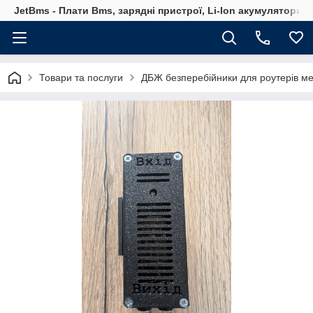
JetBms - Плати Bms, зарядні пристрої, Li-Ion акумулятори т
Товари та послуги
ДБЖ безперебійники для роутерів м