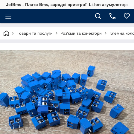
JetBms - Плати Bms, зарядні пристрої, Li-Ion акумулятори т
Товари та послуги
Роз'єми та конектори
Клемна коло