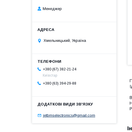
Менеджер
Хмельницький, Україна
+380 (67) 382-21-24
Київстар
П
+380 (63) 394-29-88
І
В
Н
Р
jetbmselectronics@gmail.com
І