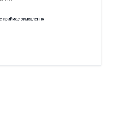
од:
2122
не приймає замовлення